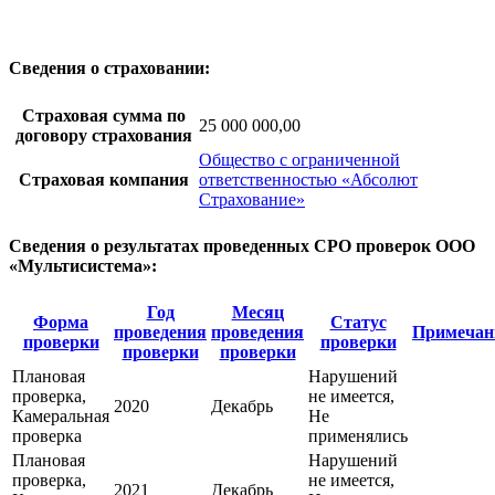
Сведения о страховании:
Страховая сумма по
25 000 000,00
договору страхования
Общество с ограниченной
Страховая компания
ответственностью «Абсолют
Страхование»
Сведения о результатах проведенных СРО проверок ООО
«Мультисистема»:
Год
Месяц
Форма
Статус
проведения
проведения
Примечан
проверки
проверки
проверки
проверки
Плановая
Нарушений
проверка,
не имеется,
2020
Декабрь
Камеральная
Не
проверка
применялись
Плановая
Нарушений
проверка,
не имеется,
2021
Декабрь