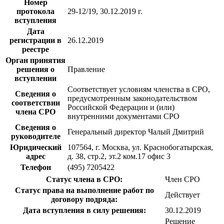
Номер
протокола
29-12/19, 30.12.2019 г.
вступления
Дата
регистрации в
26.12.2019
реестре
Орган принятия
решения о
Правление
вступлении
Соответствует условиям членства в СРО,
Сведения о
предусмотренным законодательством
соответствии
Российской Федерации и (или)
члена СРО
внутренними документами СРО
Сведения о
Генеральный директор Чалый Дмитрий
руководителе
Юридический
107564, г. Москва, ул. Краснобогатырская,
адрес
д. 38, стр.2, эт.2 ком.17 офис 3
Телефон
(495) 7205422
Статус члена в СРО:
Член СРО
Статус права на выполнение работ по
Действует
договору подряда:
Дата вступления в силу решения:
30.12.2019
Решение