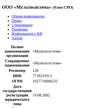
ООО «Мультисистема»
(Член СРО)
Общая информация
Право
Страхование
Проверки
Информация о КФ
Архив
Полное
наименование
«Мультисистема»
организации
Сокращенное
«Мультисистема»
наименование
Рег.номер
128
ИНН
7718219313
ОГРН
1027718000232
Дата
государственной
регистрации
14.08.2002
юридического
лица