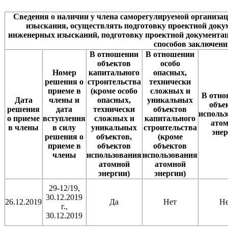
Сведения о наличии у члена саморегулируемой организа
изыскания, осуществлять подготовку проектной доку
инженерных изысканий, подготовку проектной документа
способов заключени
В отношении
В отношении
объектов
особо
Номер
капитального
опасных,
решения о
строительства
технически
приеме в
(кроме особо
сложных и
В отн
Дата
члены и
опасных,
уникальных
объе
решения
дата
технически
объектов
исполь
о приеме
вступления
сложных и
капитального
ато
в члены
в силу
уникальных
строительства
эне
решения о
объектов,
(кроме
приеме в
объектов
объектов
члены
использования
использования
атомной
атомной
энергии)
энергии)
29-12/19,
30.12.2019
26.12.2019
Да
Нет
Н
г.,
30.12.2019