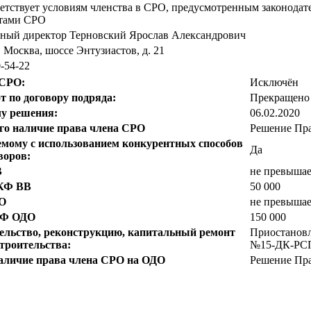
етствует условиям членства в СРО, предусмотренным законода
тами СРО
ьный директор Терновский Ярослав Александрович
г. Москва, шоссе Энтузиастов, д. 21
0-54-22
 СРО:
Исключён
т по договору подряда:
Прекращено
лу решения:
06.02.2020
го наличие права члена СРО
Решение Пра
емому с использованием конкурентных способов
Да
воров:
В
не превышае
 КФ ВВ
50 000
О
не превышае
 КФ ОДО
150 000
ельство, реконструкцию, капитальный ремонт
Приостановл
троительства:
№15-ДК-РСП 
наличие права члена СРО на ОДО
Решение Пра