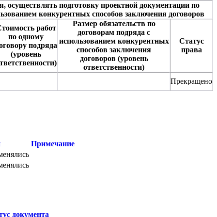
я, осуществлять подготовку проектной документации по
ьзованием конкурентных способов заключения договоров
Размер обязательств по
тоимость работ
договорам подряда с
по одному
использованием конкурентных
Статус
оговору подряда
способов заключения
права
(уровень
договоров (уровень
тветственности)
ответственности)
Прекращено
и
Примечание
менялись
менялись
тус документа