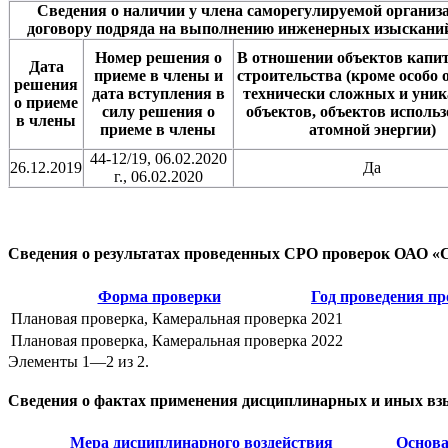
Сведения о наличии у члена саморегулируемой организ
договору подряда на выполнению инженерных изысканий
Номер решения о
В отношении объектов капи
Дата
приеме в члены и
строительства (кроме особо 
решения
дата вступления в
технически сложных и уни
о приеме
силу решения о
объектов, объектов исполь
в члены
приеме в члены
атомной энергии)
44-12/19, 06.02.2020
26.12.2019
Да
г., 06.02.2020
Сведения о результатах проведенных СРО проверок ОА
Форма проверки
Год проведения п
Плановая проверка, Камеральная проверка
2021
Плановая проверка, Камеральная проверка
2022
Элементы 1—2 из 2.
Сведения о фактах применения дисциплинарных и иных вз
Мера дисциплинарного воздействия
Основа