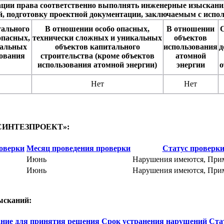
ации права соответственно выполнять инженерные изыскани
, подготовку проектной документации, заключаемым с испол
тального
В отношении особо опасных,
В отношении
С
опасных,
технически сложных и уникальных
объектов
кальных
объектов капитального
использования
д
зования
строительства (кроме объектов
атомной
использования атомной энергии)
энергии
о
Нет
Нет
О «СИНТЕЗПРОЕКТ»:
роверки
Месяц проведения проверки
Статус проверк
Июнь
Нарушения имеются, При
Июнь
Нарушения имеются, При
ысканий:
ние для принятия решения
Срок устранения нарушений
Ста