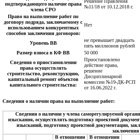
Решение Правления
подтверждающего наличие права
№11/18 от 10.12.2018 г.
члена СРО
Право на выполнение работ по
договору подряда, заключаемому с
Нет
использованием конкурентных
способов заключения договоров:
не превышает двадцать
Уровень ВВ
пять миллионов рублей
Размер взноса в КФ ВВ
50 000
Приостановлено
Сведения о приостановлении
действие права,
права осуществлять
решение
строительство, реконструкцию,
Дисциплинарной
капитальный ремонт объектов
комиссии №19-ДК-РСП
капитального строительства:
от 16.06.2022 г.
Сведения о наличии права на выполнение работ:
Сведения о наличии у члена саморегулируемой орган
изыскания, осуществлять подготовку проектной докуме
изысканий, подготовку проектной документации, за
заключения
В отношении
В отношении