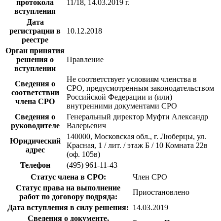
протокола
11/18, 14.03.2019 г.
вступления
Дата
регистрации в
10.12.2018
реестре
Орган принятия
решения о
Правление
вступлении
Не соответствует условиям членства в
Сведения о
СРО, предусмотренным законодательством
соответствии
Российской Федерации и (или)
члена СРО
внутренними документами СРО
Сведения о
Генеральный директор Муфти Александр
руководителе
Валерьевич
140000, Московская обл., г. Люберцы, ул.
Юридический
Красная, 1 / лит. / этаж Б / 10 Комната 22в
адрес
(оф. 105в)
Телефон
(495) 961-11-43
Статус члена в СРО:
Член СРО
Статус права на выполнение
Приостановлено
работ по договору подряда:
Дата вступления в силу решения:
14.03.2019
Сведения о документе,