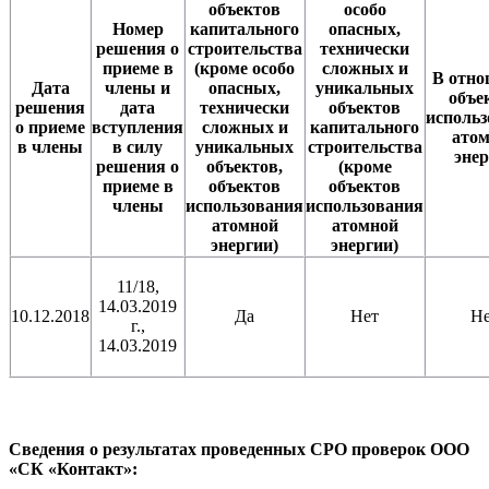
объектов
особо
Номер
капитального
опасных,
решения о
строительства
технически
приеме в
(кроме особо
сложных и
В отн
Дата
члены и
опасных,
уникальных
объе
решения
дата
технически
объектов
исполь
о приеме
вступления
сложных и
капитального
ато
в члены
в силу
уникальных
строительства
эне
решения о
объектов,
(кроме
приеме в
объектов
объектов
члены
использования
использования
атомной
атомной
энергии)
энергии)
11/18,
14.03.2019
10.12.2018
Да
Нет
Н
г.,
14.03.2019
Сведения о результатах проведенных СРО проверок ООО
«СК «Контакт»: