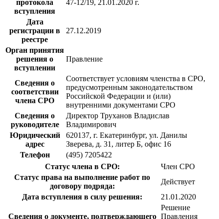
протокола
47-12/19, 21.01.2020 г.
вступления
Дата
регистрации в
27.12.2019
реестре
Орган принятия
решения о
Правление
вступлении
Соответствует условиям членства в СРО,
Сведения о
предусмотренным законодательством
соответствии
Российской Федерации и (или)
члена СРО
внутренними документами СРО
Сведения о
Директор Труханов Владислав
руководителе
Владимирович
Юридический
620137, г. Екатеринбург, ул. Данилы
адрес
Зверева, д. 31, литер Б, офис 16
Телефон
(495) 7205422
Статус члена в СРО:
Член СРО
Статус права на выполнение работ по
Действует
договору подряда:
Дата вступления в силу решения:
21.01.2020
Решение
Сведения о документе, подтверждающего
Правления