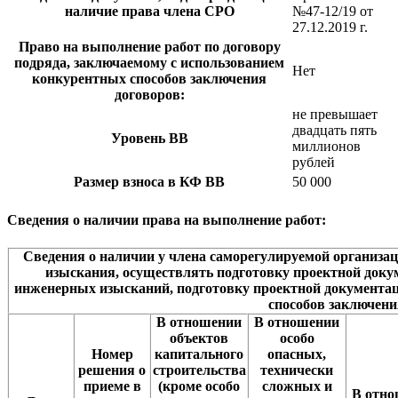
наличие права члена СРО
№47-12/19 от
27.12.2019 г.
Право на выполнение работ по договору
подряда, заключаемому с использованием
Нет
конкурентных способов заключения
договоров:
не превышает
двадцать пять
Уровень ВВ
миллионов
рублей
Размер взноса в КФ ВВ
50 000
Сведения о наличии права на выполнение работ:
Сведения о наличии у члена саморегулируемой организа
изыскания, осуществлять подготовку проектной доку
инженерных изысканий, подготовку проектной документа
способов заключени
В отношении
В отношении
объектов
особо
Номер
капитального
опасных,
решения о
строительства
технически
приеме в
(кроме особо
сложных и
В отн