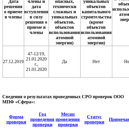
Дата
члены и
опасных,
уникальных
объе
решения
дата
технически
объектов
исполь
о приеме
вступления
сложных и
капитального
ато
в члены
в силу
уникальных
строительства
эне
решения о
объектов,
(кроме
приеме в
объектов
объектов
члены
использования
использования
атомной
атомной
энергии)
энергии)
47-12/19,
21.01.2020
27.12.2019
Да
Нет
Н
г.,
21.01.2020
Сведения о результатах проведенных СРО проверок ООО
МПФ «Сфера»:
Год
Месяц
Форма
Статус
проведения
проведения
Примеча
проверки
проверки
проверки
проверки