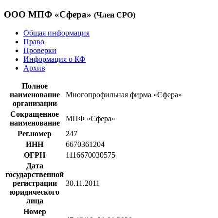
ООО МПФ «Сфера»
(Член СРО)
Общая информация
Право
Проверки
Информация о КФ
Архив
Полное
наименование
Многопрофильная фирма «Сфера»
организации
Сокращенное
МПФ «Сфера»
наименование
Рег.номер
247
ИНН
6670361204
ОГРН
1116670030575
Дата
государственной
регистрации
30.11.2011
юридического
лица
Номер