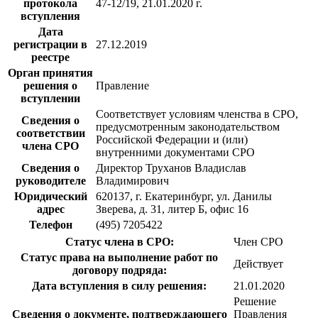
протокола
47-12/19, 21.01.2020 г.
вступления
Дата
регистрации в
27.12.2019
реестре
Орган принятия
решения о
Правление
вступлении
Соответствует условиям членства в СРО,
Сведения о
предусмотренным законодательством
соответствии
Российской Федерации и (или)
члена СРО
внутренними документами СРО
Сведения о
Директор Труханов Владислав
руководителе
Владимирович
Юридический
620137, г. Екатеринбург, ул. Данилы
адрес
Зверева, д. 31, литер Б, офис 16
Телефон
(495) 7205422
Статус члена в СРО:
Член СРО
Статус права на выполнение работ по
Действует
договору подряда:
Дата вступления в силу решения:
21.01.2020
Решение
Сведения о документе, подтверждающего
Правления