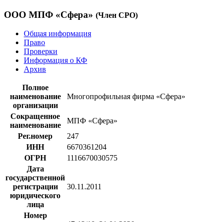
ООО МПФ «Сфера»
(Член СРО)
Общая информация
Право
Проверки
Информация о КФ
Архив
Полное
наименование
Многопрофильная фирма «Сфера»
организации
Сокращенное
МПФ «Сфера»
наименование
Рег.номер
247
ИНН
6670361204
ОГРН
1116670030575
Дата
государственной
регистрации
30.11.2011
юридического
лица
Номер