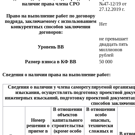
наличие права члена СРО
№47-12/19 от
27.12.2019 г.
Право на выполнение работ по договору
подряда, заключаемому с использованием
Нет
конкурентных способов заключения
договоров:
не превышает
двадцать пять
Уровень ВВ
миллионов
рублей
Размер взноса в КФ ВВ
50 000
Сведения о наличии права на выполнение работ:
Сведения о наличии у члена саморегулируемой организа
изыскания, осуществлять подготовку проектной доку
инженерных изысканий, подготовку проектной документа
способов заключени
В отношении
В отношении
объектов
особо
Номер
капитального
опасных,
решения о
строительства
технически
приеме в
(кроме особо
сложных и
В отн