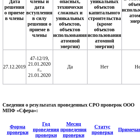
Дата
члены и
опасных,
уникальных
объе
решения
дата
технически
объектов
исполь
о приеме
вступления
сложных и
капитального
ато
в члены
в силу
уникальных
строительства
эне
решения о
объектов,
(кроме
приеме в
объектов
объектов
члены
использования
использования
атомной
атомной
энергии)
энергии)
47-12/19,
21.01.2020
27.12.2019
Да
Нет
Н
г.,
21.01.2020
Сведения о результатах проведенных СРО проверок ООО
МПФ «Сфера»:
Год
Месяц
Форма
Статус
проведения
проведения
Примеча
проверки
проверки
проверки
проверки