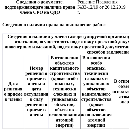
Сведения о документе,
Решение Правления
подтверждающего наличие права
№33-12/19 от 26.12.2019
члена СРО на ОДО
г.
Сведения о наличии права на выполнение работ:
Сведения о наличии у члена саморегулируемой организа
изыскания, осуществлять подготовку проектной доку
инженерных изысканий, подготовку проектной документа
способов заключени
В отношении
В отношении
объектов
особо
Номер
капитального
опасных,
решения о
строительства
технически
приеме в
(кроме особо
сложных и
В отн
Дата
члены и
опасных,
уникальных
объе
решения
дата
технически
объектов
исполь
о приеме
вступления
сложных и
капитального
ато
в члены
в силу
уникальных
строительства
эне
решения о
объектов,
(кроме
приеме в
объектов
объектов
члены
использования
использования
атомной
атомной
энергии)
энергии)