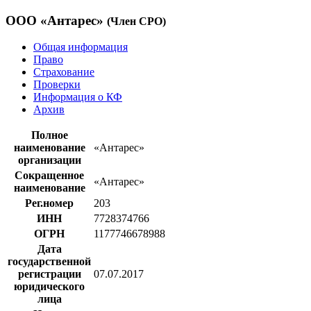
ООО «Антарес»
(Член СРО)
Общая информация
Право
Страхование
Проверки
Информация о КФ
Архив
Полное
наименование
«Антарес»
организации
Сокращенное
«Антарес»
наименование
Рег.номер
203
ИНН
7728374766
ОГРН
1177746678988
Дата
государственной
регистрации
07.07.2017
юридического
лица