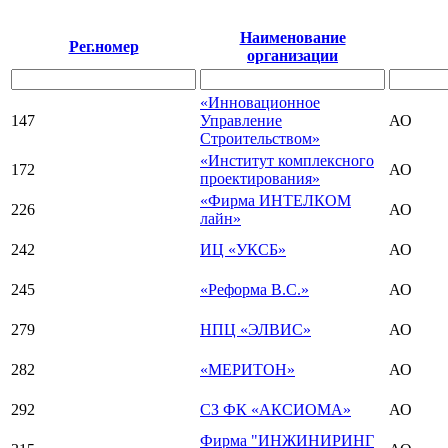
Наименование
Рег.номер
организации
«Инновационное
147
Управление
АО
Строительством»
«Институт комплексного
172
АО
проектирования»
«Фирма ИНТЕЛКОМ
226
АО
лайн»
242
ИЦ «УКСБ»
АО
245
«Реформа В.С.»
АО
279
НПЦ «ЭЛВИС»
АО
282
«МЕРИТОН»
АО
292
СЗ ФК «АКСИОМА»
АО
Фирма "ИНЖИНИРИНГ