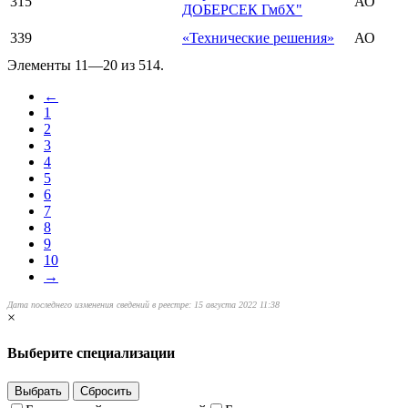
315
АО
ДОБЕРСЕК ГмбХ"
339
«Технические решения»
АО
Элементы 11—20 из 514.
←
1
2
3
4
5
6
7
8
9
10
→
Дата последнего изменения сведений в реестре: 15 августа 2022 11:38
×
Выберите специализации
Выбрать
Сбросить