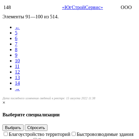
148
«ЮгСтройСервис»
ООО
Элементы 91—100 из 514.
←
5
6
7
8
9
10
11
12
13
14
→
Дата последнего изменения сведений в реестре: 15 августа 2022 11:38
×
Выберите специализации
Выбрать
Сбросить
Благоустройство территорий
Быстровозводимые здания