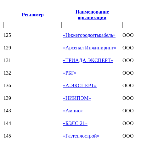
Наименование
Рег.номер
организации
125
«Нижегородсетькабель»
ООО
129
«Арсенал Инжиниринг»
ООО
131
«ТРИАДА ЭКСПЕРТ»
ООО
132
«РБГ»
ООО
136
«А-ЭКСПЕРТ»
ООО
139
«НИИПЭМ»
ООО
143
«Амнис»
ООО
144
«БЭЛС-21»
ООО
145
«Газтеплострой»
ООО